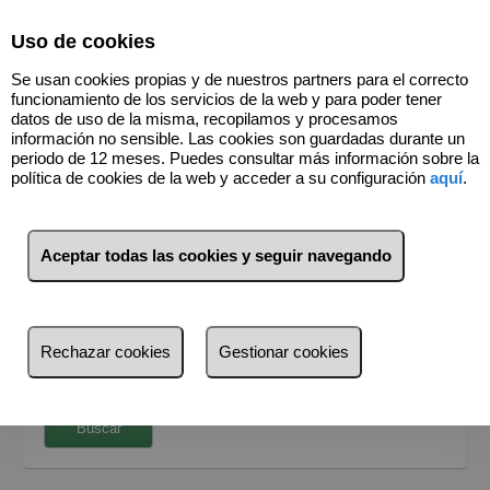
Select Language
▼
Uso de cookies
Se usan cookies propias y de nuestros partners para el correcto
funcionamiento de los servicios de la web y para poder tener
datos de uso de la misma, recopilamos y procesamos
información no sensible. Las cookies son guardadas durante un
periodo de 12 meses. Puedes consultar más información sobre la
política de cookies de la web y acceder a su configuración
aquí
.
BUSCADOR
Aceptar todas las cookies y seguir navegando
Inmuebles en venta
¿Dónde quieres buscar?
Provincia
Rechazar cookies
Gestionar cookies
Provincia
Busca por referencia, precio, tipo...
Ávila
Buscar
Madrid